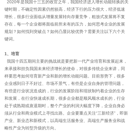
2020年是我国十三五的收官之年，我国经济进入增长动能转换的关
键时期，不确定性因素仍然较高，经济下行的压力很大，经济低速
增长，很多行业面临从增量发展转向存量竞争，粗放式发展将不复
存在，每一个企业都将面临前所未有的压力，如何思考企业的发展
规划？如何找到突破点？如何凸显比较优势？需要关注以下六个关
键词。
1、
培育
我国十四五期间主要的挑战就是要把新一代产业培育和发展起来，
来承接和担负我国未来经济增长的使命，对很多传统企业来讲，同
样要思考如何培育新产业和新的增长动能问题。目前形势下，很多
企业感到日子不好过、市场不景气，有些是企业自身的管理问题，
有些是行业状况造成的，行业的发展阶段和现状制约着企业的生存
和发展，在行业快速成长期，很多企业都是顺风顺水成长的，行业
处于成熟期或衰退期时，整个产业的利润大幅度下降，企业自身必
须从行业和商业模式上寻找出路。企业要重点关注“三新经济”，即新
产业、新业态和新模式，以高端生活服务业、高端生产服务业和战
略性产业为转型升级的方向。