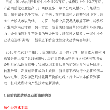
目
前
，
国
内
纺
织
行
业
有
中
小
企
业
2
3
万
家
，
规
模
以
上
企
业
3
.
7
万
家
，
产
品
同
质
化
程
度
较
高
，
厂
商
数
量
多
，
单
个
公
司
规
模
小
，
市
场
壁
垒
低
，
属
于
完
全
竞
争
市
场
。
近
年
来
，
在
产
业
结
构
大
调
整
的
环
境
下
，
原
有
生
产
模
式
难
以
为
继
。
一
方
面
，
随
着
中
美
贸
易
战
摩
擦
不
断
，
棉
纺
织
产
业
向
东
南
亚
转
移
，
另
一
方
面
，
随
着
供
给
侧
改
革
的
推
进
和
环
保
的
压
力
，
企
业
加
速
对
生
产
设
备
的
升
级
改
造
，
环
保
投
入
增
多
，
一
些
中
小
企
业
被
迫
选
择
“
离
场
”
，
新
常
态
下
纺
企
优
胜
劣
汰
趋
势
将
会
加
剧
。
2
0
1
8
年
与
2
0
1
7
年
相
比
，
我
国
纱
线
产
量
下
降
7
.
3
%
，
销
售
收
入
和
利
润
总
额
分
别
上
涨
了
6
.
8
%
和
8
%
，
纱
产
量
降
低
而
销
售
收
入
和
利
润
在
增
长
，
说
明
纱
的
品
质
在
提
升
，
我
国
纺
织
工
业
从
量
的
扩
张
到
质
的
提
升
阶
段
，
转
型
升
级
、
发
展
创
新
将
成
为
主
旋
律
。
新
常
态
下
棉
纺
行
业
必
将
经
历
从
结
构
过
剩
、
竞
争
激
烈
到
优
化
再
平
衡
的
过
程
；
行
业
从
资
本
的
投
资
驱
动
、
杠
杆
效
应
转
向
产
品
技
术
创
新
驱
动
。
1.
目
前
我
国
纺
纱
企
业
面
临
的
挑
战
纺企经营成本高