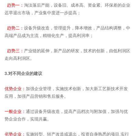
趋势一：
淘
汰
落
后
产
能
，
设
备
旧
、
成
本
高
、
资
金
紧
、
环
保
差
的
企
业
迟
早
退
出
市
场
，
产
业
集
中
度
进
一
步
提
高
；
趋势二：
设
备
升
级
改
造
，
管
理
提
升
，
降
本
增
效
，
产
品
结
构
调
整
，
中
高
端
产
品
成
为
主
流
，
精
细
化
生
产
，
提
高
利
润
率
；
趋势三：
产业链的延伸，新产品的研发，技术的创新，由低利润区
走向高利润区。
3.
对
不
同
企
业
的
建
议
优势企业：
加强企业管理，实施技术创新，加大新工艺新技术开发
应用，加强产品营销和售后服务。
一般企业：
通
过
设
备
升
级
改
造
，
提
高
产
品
档
次
与
附
加
值
，
加
强
与
优
势
企
业
合
作
，
实
现
共
赢
。
劣势企业：
实施转型、转产改造或退出，投资自身熟悉的项目,实行