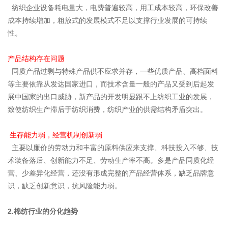
纺
织
企
业
设
备
耗
电
量
大
，
电
费
普
遍
较
高
，
用
工
成
本
较
高
，
环
保
改
善
成
本
持
续
增
加
，
粗
放
式
的
发
展
模
式
不
足
以
支
撑
行
业
发
展
的
可
持
续
性
。
产品结构存在问题
同
质
产
品
过
剩
与
特
殊
产
品
供
不
应
求
并
存
，
一
些
优
质
产
品
、
高
档
面
料
等
主
要
依
靠
从
发
达
国
家
进
口
，
而
技
术
含
量
一
般
的
产
品
又
受
到
后
起
发
展
中
国
家
的
出
口
威
胁
，
新
产
品
的
开
发
明
显
跟
不
上
纺
织
工
业
的
发
展
，
致
使
纺
织
生
产
滞
后
于
纺
织
消
费
，
纺
织
产
业
的
供
需
结
构
矛
盾
突
出
。
生存能力弱，经营机制创新弱
主
要
以
廉
价
的
劳
动
力
和
丰
富
的
原
料
供
应
来
支
撑
、
科
技
投
入
不
够
、
技
术
装
备
落
后
、
创
新
能
力
不
足
、
劳
动
生
产
率
不
高
。
多
是
产
品
同
质
化
经
营
、
少
差
异
化
经
营
，
还
没
有
形
成
完
整
的
产
品
经
营
体
系
，
缺
乏
品
牌
意
识
，
缺
乏
创
新
意
识
，
抗
风
险
能
力
弱
。
2.
棉
纺
行
业
的
分
化
趋
势