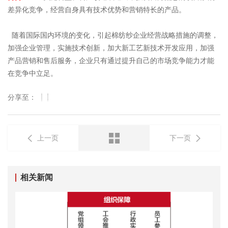
差异化竞争，经营自身具有技术优势和营销特长的产品。
随
着
国
际
国
内
环
境
的
变
化
，
引
起
棉
纺
纱
企
业
经
营
战
略
措
施
的
调
整
，
加
强
企
业
管
理
，
实
施
技
术
创
新
，
加
大
新
工
艺
新
技
术
开
发
应
用
，
加
强
产
品
营
销
和
售
后
服
务
，
企
业
只
有
通
过
提
升
自
己
的
市
场
竞
争
能
力
才
能
在
竞
争
中
立
足
。
分享至：
上一页
下一页
相关新闻