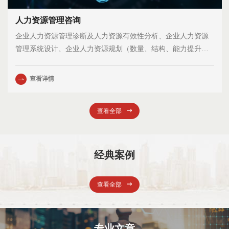
人力资源管理咨询
企业人力资源管理诊断及人力资源有效性分析、企业人力资源
管理系统设计、企业人力资源规划（数量、结构、能力提升）
职务分析与职务评价、素质模型潜能评价体系建设、企业任职
资格标准体系建立、绩效考核体系设计、基于 EVA 的绩效考
查看详情
核、薪酬体系设计、以职业生涯为核心的人力资源开发体系设
计、企业薪酬调查、企业招聘流程解决方案、企业高端人才猎
查看全部
头服务、企业员工 EAP 服务、人力资源外包、企业并购重组与
人力资源管理整合方案设计、企业人力资源管理软件运用与人
力资源管理信息化实施辅导、继任管理和企业接班人培训、基
于人カ资源管理的企业战略规划和组织再造。
经典案例
查看全部
专业文章